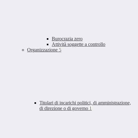
Burocrazia zero
Attività soggette a controllo
Organizzazione
5
Titolari di incarichi politici, di amministrazione,
di direzione o di governo
1