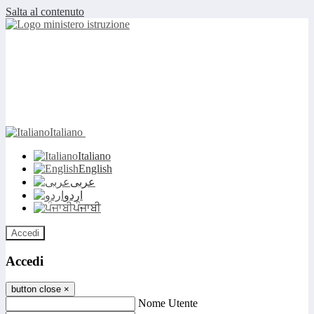
Salta al contenuto
Italiano
Italiano
English
عربى
اردو
ਪੰਜਾਬੀ
Accedi
Accedi
button close
×
Nome Utente