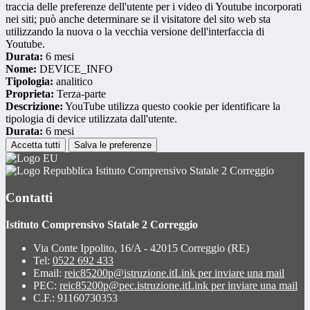
traccia delle preferenze dell'utente per i video di Youtube incorporati
nei siti; può anche determinare se il visitatore del sito web sta
utilizzando la nuova o la vecchia versione dell'interfaccia di
Youtube.
Durata:
6 mesi
Nome:
DEVICE_INFO
Tipologia:
analitico
Proprieta:
Terza-parte
Descrizione:
YouTube utilizza questo cookie per identificare la
tipologia di device utilizzata dall'utente.
Durata:
6 mesi
Accetta tutti
Salva le preferenze
Istituto Comprensivo Statale 2 Correggio
Contatti
Istituto Comprensivo Statale 2 Correggio
Via Conte Ippolito, 16/A - 42015 Correggio (RE)
Tel:
0522 692 433
Email:
reic85200p@istruzione.it
Link per inviare una mail
PEC:
reic85200p@pec.istruzione.it
Link per inviare una mail
C.F.: 91160730353