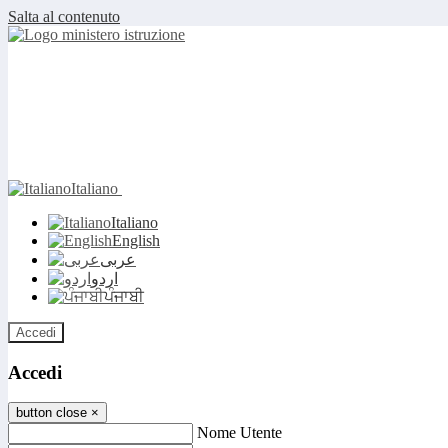
Salta al contenuto
Italiano
Italiano
English
عربى
اردو
ਪੰਜਾਬੀ
Accedi
Accedi
button close
×
Nome Utente