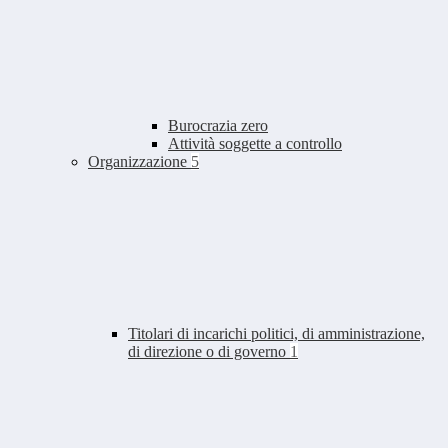
Burocrazia zero
Attività soggette a controllo
Organizzazione
5
Titolari di incarichi politici, di amministrazione,
di direzione o di governo
1