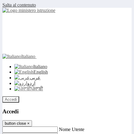
Salta al contenuto
Italiano
Italiano
English
عربى
اردو
ਪੰਜਾਬੀ
Accedi
Accedi
button close
×
Nome Utente