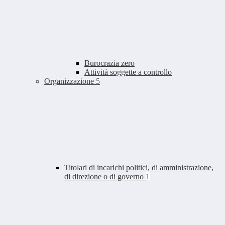
Burocrazia zero
Attività soggette a controllo
Organizzazione
5
Titolari di incarichi politici, di amministrazione,
di direzione o di governo
1