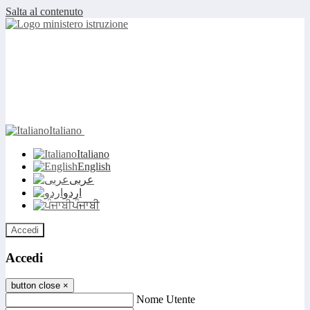
Salta al contenuto
Italiano
Italiano
English
عربى
اردو
ਪੰਜਾਬੀ
Accedi
Accedi
button close
×
Nome Utente