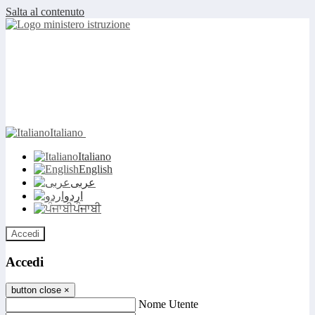
Salta al contenuto
Italiano
Italiano
English
عربى
اردو
ਪੰਜਾਬੀ
Accedi
Accedi
button close
×
Nome Utente