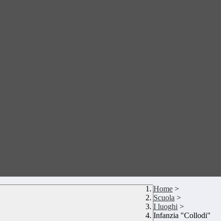
Home
>
Scuola
>
I luoghi
>
Infanzia "Collodi"