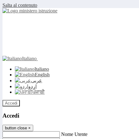
Salta al contenuto
Italiano
Italiano
English
عربى
اردو
ਪੰਜਾਬੀ
Accedi
Accedi
button close
×
Nome Utente