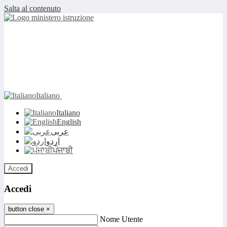
Salta al contenuto
Italiano
Italiano
English
عربى
اردو
ਪੰਜਾਬੀ
Accedi
Accedi
button close
×
Nome Utente