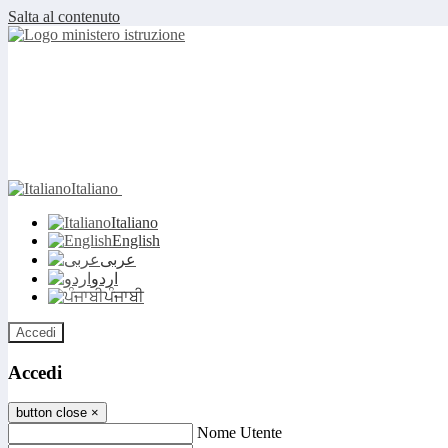
Salta al contenuto
Italiano
Italiano
English
عربى
اردو
ਪੰਜਾਬੀ
Accedi
Accedi
button close
×
Nome Utente