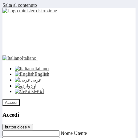
Salta al contenuto
Italiano
Italiano
English
عربى
اردو
ਪੰਜਾਬੀ
Accedi
Accedi
button close
×
Nome Utente