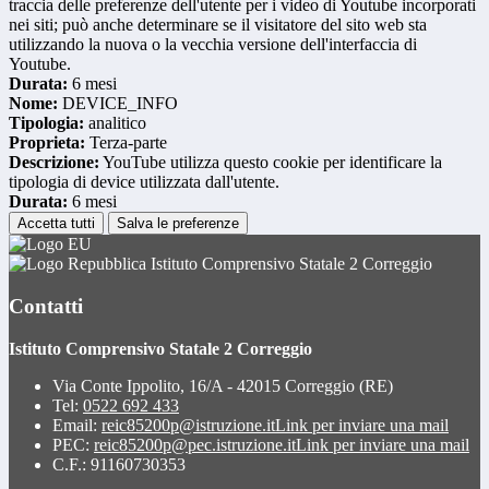
traccia delle preferenze dell'utente per i video di Youtube incorporati
nei siti; può anche determinare se il visitatore del sito web sta
utilizzando la nuova o la vecchia versione dell'interfaccia di
Youtube.
Durata:
6 mesi
Nome:
DEVICE_INFO
Tipologia:
analitico
Proprieta:
Terza-parte
Descrizione:
YouTube utilizza questo cookie per identificare la
tipologia di device utilizzata dall'utente.
Durata:
6 mesi
Accetta tutti
Salva le preferenze
Istituto Comprensivo Statale 2 Correggio
Contatti
Istituto Comprensivo Statale 2 Correggio
Via Conte Ippolito, 16/A - 42015 Correggio (RE)
Tel:
0522 692 433
Email:
reic85200p@istruzione.it
Link per inviare una mail
PEC:
reic85200p@pec.istruzione.it
Link per inviare una mail
C.F.: 91160730353