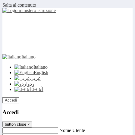
Salta al contenuto
Italiano
Italiano
English
عربى
اردو
ਪੰਜਾਬੀ
Accedi
Accedi
button close
×
Nome Utente