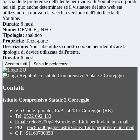
traccia delle preferenze dell'utente per i video di Youtube incorporati
nei siti; può anche determinare se il visitatore del sito web sta
utilizzando la nuova o la vecchia versione dell'interfaccia di
Youtube.
Durata:
6 mesi
Nome:
DEVICE_INFO
Tipologia:
analitico
Proprieta:
Terza-parte
Descrizione:
YouTube utilizza questo cookie per identificare la
tipologia di device utilizzata dall'utente.
Durata:
6 mesi
Accetta tutti
Salva le preferenze
Istituto Comprensivo Statale 2 Correggio
Contatti
Istituto Comprensivo Statale 2 Correggio
Via Conte Ippolito, 16/A - 42015 Correggio (RE)
Tel:
0522 692 433
Email:
reic85200p@istruzione.it
Link per inviare una mail
PEC:
reic85200p@pec.istruzione.it
Link per inviare una mail
C.F.: 91160730353