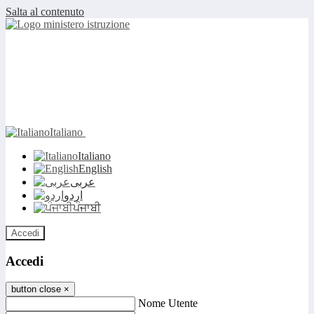
Salta al contenuto
Italiano
Italiano
English
عربى
اردو
ਪੰਜਾਬੀ
Accedi
Accedi
button close
×
Nome Utente