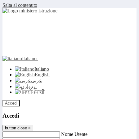
Salta al contenuto
Italiano
Italiano
English
عربى
اردو
ਪੰਜਾਬੀ
Accedi
Accedi
button close
×
Nome Utente