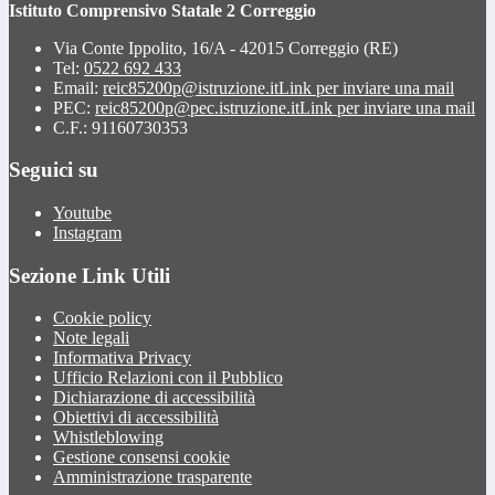
Istituto Comprensivo Statale 2 Correggio
Via Conte Ippolito, 16/A - 42015 Correggio (RE)
Tel:
0522 692 433
Email:
reic85200p@istruzione.it
Link per inviare una mail
PEC:
reic85200p@pec.istruzione.it
Link per inviare una mail
C.F.: 91160730353
Seguici su
Youtube
Instagram
Sezione Link Utili
Cookie policy
Note legali
Informativa Privacy
Ufficio Relazioni con il Pubblico
Dichiarazione di accessibilità
Obiettivi di accessibilità
Whistleblowing
Gestione consensi cookie
Amministrazione trasparente