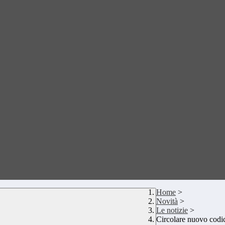
Home
>
Novità
>
Le notizie
>
Circolare nuovo codic