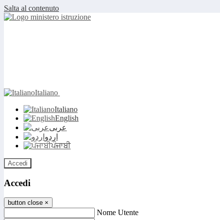
Salta al contenuto
Italiano
Italiano
English
عربى
اردو
ਪੰਜਾਬੀ
Accedi
Accedi
button close
×
Nome Utente