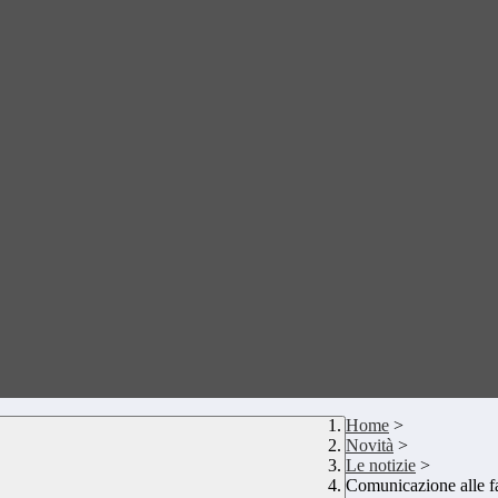
Home
>
Novità
>
Le notizie
>
Comunicazione alle f