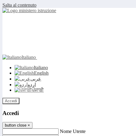
Salta al contenuto
Italiano
Italiano
English
عربى
اردو
ਪੰਜਾਬੀ
Accedi
Accedi
button close
×
Nome Utente