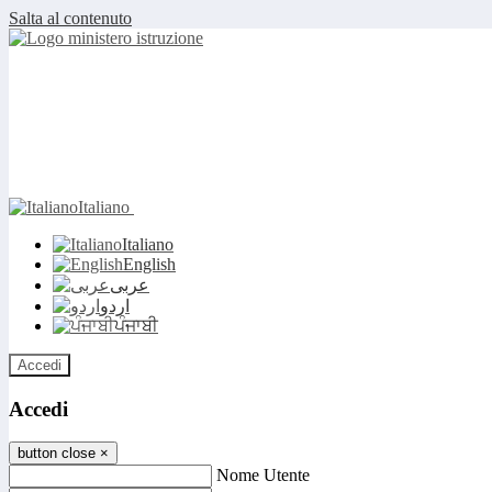
Salta al contenuto
Italiano
Italiano
English
عربى
اردو
ਪੰਜਾਬੀ
Accedi
Accedi
button close
×
Nome Utente