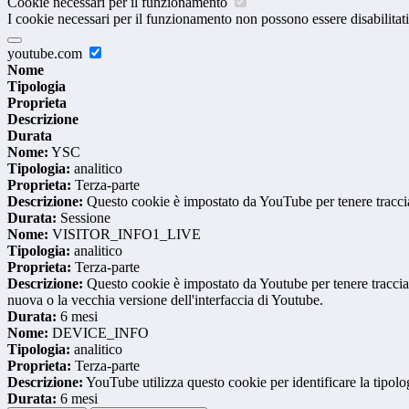
Cookie necessari per il funzionamento
I cookie necessari per il funzionamento non possono essere disabilitati.
youtube.com
Nome
Tipologia
Proprieta
Descrizione
Durata
Nome:
YSC
Tipologia:
analitico
Proprieta:
Terza-parte
Descrizione:
Questo cookie è impostato da YouTube per tenere traccia 
Durata:
Sessione
Nome:
VISITOR_INFO1_LIVE
Tipologia:
analitico
Proprieta:
Terza-parte
Descrizione:
Questo cookie è impostato da Youtube per tenere traccia de
nuova o la vecchia versione dell'interfaccia di Youtube.
Durata:
6 mesi
Nome:
DEVICE_INFO
Tipologia:
analitico
Proprieta:
Terza-parte
Descrizione:
YouTube utilizza questo cookie per identificare la tipologi
Durata:
6 mesi