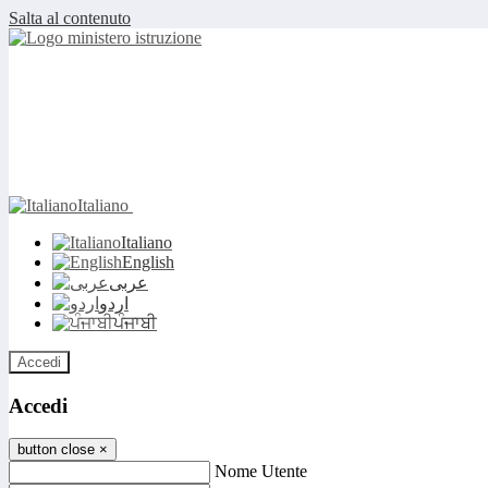
Salta al contenuto
Italiano
Italiano
English
عربى
اردو
ਪੰਜਾਬੀ
Accedi
Accedi
button close
×
Nome Utente