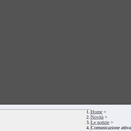
Home
>
Novità
>
Le notizie
>
Comunicazione attiva