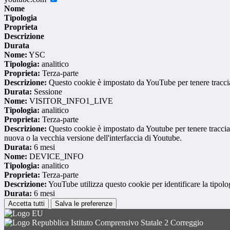
Nome
Tipologia
Proprieta
Descrizione
Durata
Nome:
YSC
Tipologia:
analitico
Proprieta:
Terza-parte
Descrizione:
Questo cookie è impostato da YouTube per tenere traccia 
Durata:
Sessione
Nome:
VISITOR_INFO1_LIVE
Tipologia:
analitico
Proprieta:
Terza-parte
Descrizione:
Questo cookie è impostato da Youtube per tenere traccia de
nuova o la vecchia versione dell'interfaccia di Youtube.
Durata:
6 mesi
Nome:
DEVICE_INFO
Tipologia:
analitico
Proprieta:
Terza-parte
Descrizione:
YouTube utilizza questo cookie per identificare la tipologi
Durata:
6 mesi
Accetta tutti
Salva le preferenze
Istituto Comprensivo Statale 2 Correggio