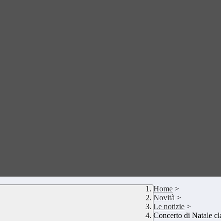
Home
>
Novità
>
Le notizie
>
Concerto di Natale cl