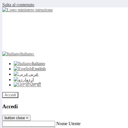
Salta al contenuto
Italiano
Italiano
English
عربى
اردو
ਪੰਜਾਬੀ
Accedi
Accedi
button close
×
Nome Utente