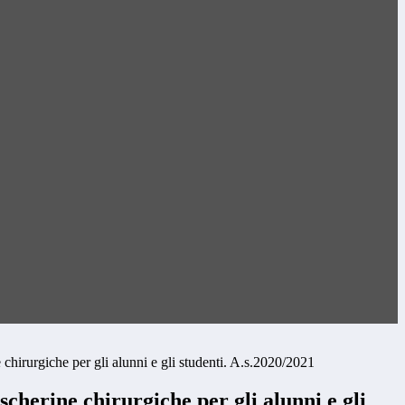
hirurgiche per gli alunni e gli studenti. A.s.2020/2021
herine chirurgiche per gli alunni e gli