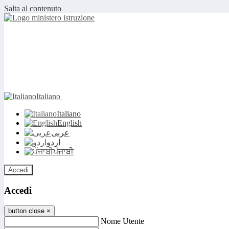
Salta al contenuto
Italiano
Italiano
English
عربى
اردو
ਪੰਜਾਬੀ
Accedi
Accedi
button close
×
Nome Utente