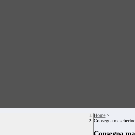
Home
>
Consegna mascherine c
Consegna masc