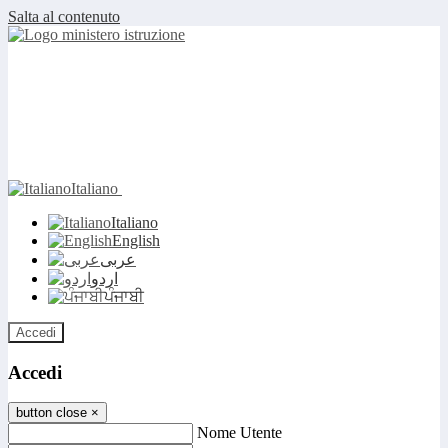
Salta al contenuto
Italiano
Italiano
English
عربى
اردو
ਪੰਜਾਬੀ
Accedi
Accedi
button close
×
Nome Utente