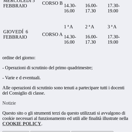
MERCOLEDÍ 5
CORSO B
14.30-
16.00-
17.30-
FEBBRAIO
16.00
17.30
19.00
1 ª A
2 ª A
3 ª A
GIOVEDÍ 6
CORSO A
14.30-
16.00-
17.30-
FEBBRAIO
16.00
17.30
19.00
ordine del giorno:
- Operazioni di scrutinio del primo quadrimestre;
- Varie e d eventuali.
Alle operazioni di scrutinio sono tenuti a partecipare tutti i docenti
del Consiglio di classe.
Notizie
Questo sito o gli strumenti terzi da questo utilizzati si avvalgono di
cookie necessari al funzionamento ed utili alle finalità illustrate nella
COOKIE POLICY
.