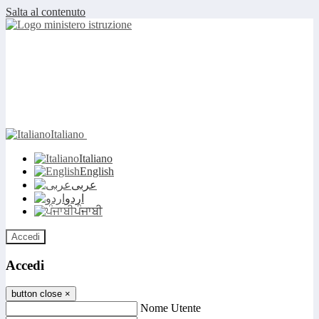
Salta al contenuto
Italiano
Italiano
English
عربى
اردو
ਪੰਜਾਬੀ
Accedi
Accedi
button close
×
Nome Utente