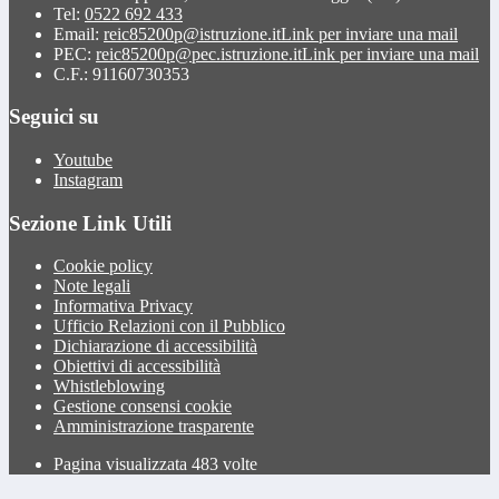
Tel:
0522 692 433
Email:
reic85200p@istruzione.it
Link per inviare una mail
PEC:
reic85200p@pec.istruzione.it
Link per inviare una mail
C.F.: 91160730353
Seguici su
Youtube
Instagram
Sezione Link Utili
Cookie policy
Note legali
Informativa Privacy
Ufficio Relazioni con il Pubblico
Dichiarazione di accessibilità
Obiettivi di accessibilità
Whistleblowing
Gestione consensi cookie
Amministrazione trasparente
Pagina visualizzata
483
volte