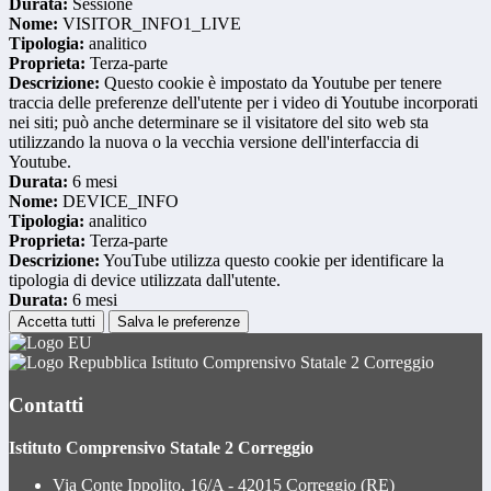
Durata:
Sessione
Nome:
VISITOR_INFO1_LIVE
Tipologia:
analitico
Proprieta:
Terza-parte
Descrizione:
Questo cookie è impostato da Youtube per tenere
traccia delle preferenze dell'utente per i video di Youtube incorporati
nei siti; può anche determinare se il visitatore del sito web sta
utilizzando la nuova o la vecchia versione dell'interfaccia di
Youtube.
Durata:
6 mesi
Nome:
DEVICE_INFO
Tipologia:
analitico
Proprieta:
Terza-parte
Descrizione:
YouTube utilizza questo cookie per identificare la
tipologia di device utilizzata dall'utente.
Durata:
6 mesi
Accetta tutti
Salva le preferenze
Istituto Comprensivo Statale 2 Correggio
Contatti
Istituto Comprensivo Statale 2 Correggio
Via Conte Ippolito, 16/A - 42015 Correggio (RE)