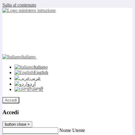
Salta al contenuto
Italiano
Italiano
English
عربى
اردو
ਪੰਜਾਬੀ
Accedi
Accedi
button close
×
Nome Utente