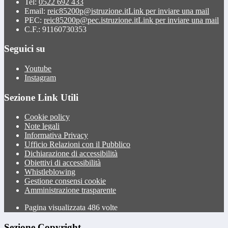
Tel:
0522 692 433
Email:
reic85200p@istruzione.it
Link per inviare una mail
PEC:
reic85200p@pec.istruzione.it
Link per inviare una mail
C.F.: 91160730353
Seguici su
Youtube
Instagram
Sezione Link Utili
Cookie policy
Note legali
Informativa Privacy
Ufficio Relazioni con il Pubblico
Dichiarazione di accessibilità
Obiettivi di accessibilità
Whistleblowing
Gestione consensi cookie
Amministrazione trasparente
Pagina visualizzata
486
volte
Sezione Copyright