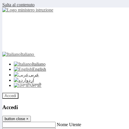
Salta al contenuto
Italiano
Italiano
English
عربى
اردو
ਪੰਜਾਬੀ
Accedi
Accedi
button close
×
Nome Utente