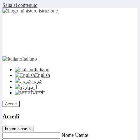
Salta al contenuto
Italiano
Italiano
English
عربى
اردو
ਪੰਜਾਬੀ
Accedi
Accedi
button close
×
Nome Utente