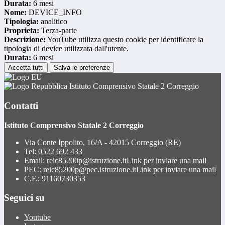
Durata:
6 mesi
Nome:
DEVICE_INFO
Tipologia:
analitico
Proprieta:
Terza-parte
Descrizione:
YouTube utilizza questo cookie per identificare la
tipologia di device utilizzata dall'utente.
Durata:
6 mesi
Accetta tutti
Salva le preferenze
Istituto Comprensivo Statale 2 Correggio
Contatti
Istituto Comprensivo Statale 2 Correggio
Via Conte Ippolito, 16/A - 42015 Correggio (RE)
Tel:
0522 692 433
Email:
reic85200p@istruzione.it
Link per inviare una mail
PEC:
reic85200p@pec.istruzione.it
Link per inviare una mail
C.F.: 91160730353
Seguici su
Youtube