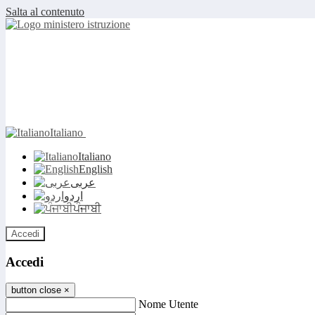
Salta al contenuto
Italiano
Italiano
English
عربى
اردو
ਪੰਜਾਬੀ
Accedi
Accedi
button close
×
Nome Utente