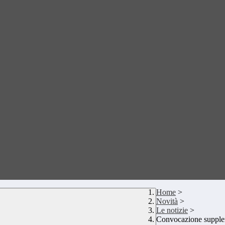
Home
>
Novità
>
Le notizie
>
Convocazione supplen