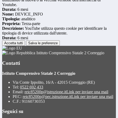
Youtube.
Durata:
6 mesi
Nome:
DEVICE_INFO
Tipologia:
analitico
Proprieta:
Terza-parte
Descrizione:
YouTube utilizza questo cookie per identificare la
tipologia di device utilizzata dall'utente.
Durata:
6 mesi
Accetta tutti
Salva le preferenze
Istituto Comprensivo Statale 2 Correggio
Contatti
Istituto Comprensivo Statale 2 Correggio
Via Conte Ippolito, 16/A - 42015 Correggio (RE)
Tel:
0522 692 433
Email:
reic85200p@istruzione.it
Link per inviare una mail
PEC:
reic85200p@pec.istruzione.it
Link per inviare una mail
C.F.: 91160730353
Seguici su