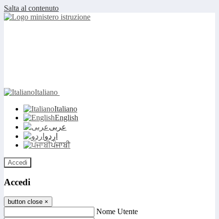
Salta al contenuto
Italiano
Italiano
English
عربى
اردو
ਪੰਜਾਬੀ
Accedi
Accedi
button close
×
Nome Utente