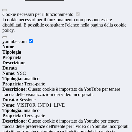
Cookie necessari per il funzionamento
I cookie necessari per il funzionamento non possono essere
disabilitati. È possibile consultare l'elenco nella pagina della cookie
policy.
youtube.com
Nome
Tipologia
Proprieta
Descrizione
Durata
Nome:
YSC
Tipologia:
analitico
Proprieta:
Terza-parte
Descrizione:
Questo cookie è impostato da YouTube per tenere
traccia delle visualizzazioni dei video incorporati.
Durata:
Sessione
Nome:
VISITOR_INFO1_LIVE
Tipologia:
analitico
Proprieta:
Terza-parte
Descrizione:
Questo cookie è impostato da Youtube per tenere
traccia delle preferenze dell'utente per i video di Youtube incorporati
nei siti; può anche determinare se il visitatore del sito web sta