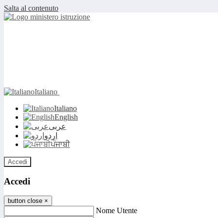
Salta al contenuto
Italiano
Italiano
English
عربى
اردو
ਪੰਜਾਬੀ
Accedi
Accedi
button close
×
Nome Utente