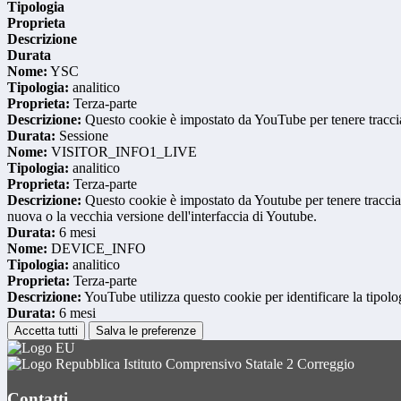
Tipologia
Proprieta
Descrizione
Durata
Nome:
YSC
Tipologia:
analitico
Proprieta:
Terza-parte
Descrizione:
Questo cookie è impostato da YouTube per tenere traccia 
Durata:
Sessione
Nome:
VISITOR_INFO1_LIVE
Tipologia:
analitico
Proprieta:
Terza-parte
Descrizione:
Questo cookie è impostato da Youtube per tenere traccia de
nuova o la vecchia versione dell'interfaccia di Youtube.
Durata:
6 mesi
Nome:
DEVICE_INFO
Tipologia:
analitico
Proprieta:
Terza-parte
Descrizione:
YouTube utilizza questo cookie per identificare la tipologi
Durata:
6 mesi
Accetta tutti
Salva le preferenze
Istituto Comprensivo Statale 2 Correggio
Contatti