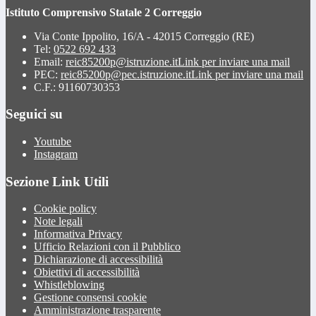
Istituto Comprensivo Statale 2 Correggio
Via Conte Ippolito, 16/A - 42015 Correggio (RE)
Tel:
0522 692 433
Email:
reic85200p@istruzione.it
Link per inviare una mail
PEC:
reic85200p@pec.istruzione.it
Link per inviare una mail
C.F.: 91160730353
Seguici su
Youtube
Instagram
Sezione Link Utili
Cookie policy
Note legali
Informativa Privacy
Ufficio Relazioni con il Pubblico
Dichiarazione di accessibilità
Obiettivi di accessibilità
Whistleblowing
Gestione consensi cookie
Amministrazione trasparente