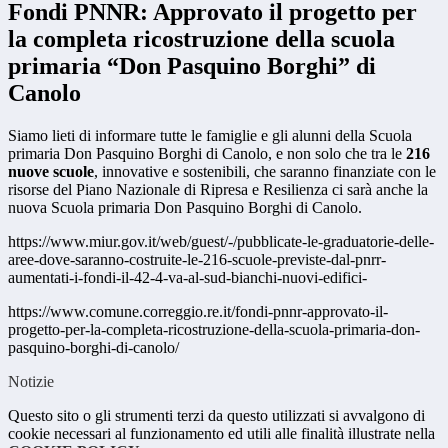
Fondi PNNR: Approvato il progetto per
la completa ricostruzione della scuola
primaria “Don Pasquino Borghi” di
Canolo
Siamo lieti di informare tutte le famiglie e gli alunni della Scuola
primaria Don Pasquino Borghi di Canolo, e non solo che tra le
216
nuove scuole
, innovative e sostenibili, che saranno finanziate con le
risorse del Piano Nazionale di Ripresa e Resilienza ci sarà anche la
nuova Scuola primaria Don Pasquino Borghi di Canolo.
https://www.miur.gov.it/web/guest/-/pubblicate-le-graduatorie-delle-
aree-dove-saranno-costruite-le-216-scuole-previste-dal-pnrr-
aumentati-i-fondi-il-42-4-va-al-sud-bianchi-nuovi-edifici-
https://www.comune.correggio.re.it/fondi-pnnr-approvato-il-
progetto-per-la-completa-ricostruzione-della-scuola-primaria-don-
pasquino-borghi-di-canolo/
Notizie
Questo sito o gli strumenti terzi da questo utilizzati si avvalgono di
cookie necessari al funzionamento ed utili alle finalità illustrate nella