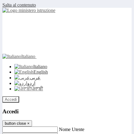
Salta al contenuto
Italiano
Italiano
English
عربى
اردو
ਪੰਜਾਬੀ
Accedi
Accedi
button close
×
Nome Utente