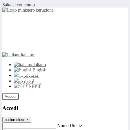
Salta al contenuto
Italiano
Italiano
English
عربى
اردو
ਪੰਜਾਬੀ
Accedi
Accedi
button close
×
Nome Utente