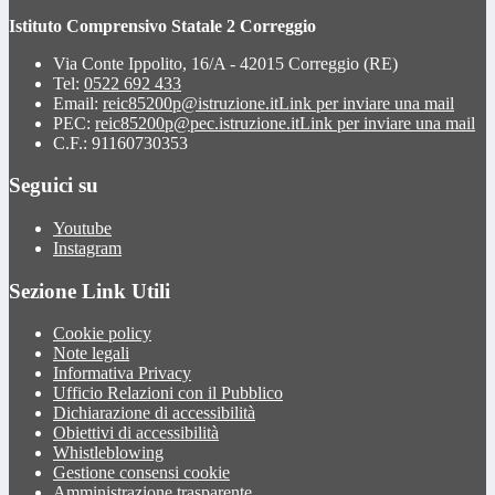
Istituto Comprensivo Statale 2 Correggio
Via Conte Ippolito, 16/A - 42015 Correggio (RE)
Tel:
0522 692 433
Email:
reic85200p@istruzione.it
Link per inviare una mail
PEC:
reic85200p@pec.istruzione.it
Link per inviare una mail
C.F.: 91160730353
Seguici su
Youtube
Instagram
Sezione Link Utili
Cookie policy
Note legali
Informativa Privacy
Ufficio Relazioni con il Pubblico
Dichiarazione di accessibilità
Obiettivi di accessibilità
Whistleblowing
Gestione consensi cookie
Amministrazione trasparente