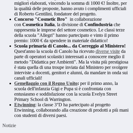
migliori elaborati, vincendo la somma di 1000 €! Inoltre, per
la qualità delle proposte, hanno avuto i complimenti ufficiali
di Roberto Gentilini, fondatore del progetto.
Concorso "Cosmetic Bro"
in collaborazione
con
Cosmetica Italia
, la divisione di
Confindustria
che
rappresenta le imprese del settore cosmetico. Le classi terze
della scuola "Allegri" hanno partecipato e vinto il primo
premio: 1000 € da spendere in materiale didattico!
Scuola primaria di Canolo... da Correggio al Ministero!
Quest'anno la scuola di Canolo ha ricevuto
diverse visite
da
parte di operatori scolastici interessati a conoscere meglio il
metodo "Didattica per Ambienti". Ma la visita più prestigiosa
è stata quella di una troupe inviata dal Ministero per svolgere
interviste a docenti, genitori e alunni, da mandare in onda sui
canali ufficiali!
Gemellaggio con il Regno Unito
:
per il primo anno, la
scuola dell'infanzia Gigi e Pupa si è confrontata con
entusiasmo e soddisfazione con la scuola Evelyn Street
Primary School di Warrington.
Etwinning
: la classe 3°D ha partecipato al progetto
Etwinning, collaborando alla creazione di prodotti a più mani
con studenti di diversi paesi.
Notizie