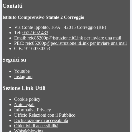
Contatti
Istituto Comprensivo Statale 2 Correggio
Via Conte Ippolito, 16/A - 42015 Correggio (RE)
Tel:
0522 692 433
Email:
reic85200p@istruzione.it
Link per inviare una mail
PEC:
reic85200p@pec.istruzione.it
Link per inviare una mail
C.F.: 91160730353
Seguici su
Youtube
Instagram
Sezione Link Utili
Cookie policy
Note legali
Informativa Privacy
Ufficio Relazioni con il Pubblico
Dichiarazione di accessibilità
Obiettivi di accessibilità
Whistleblowing