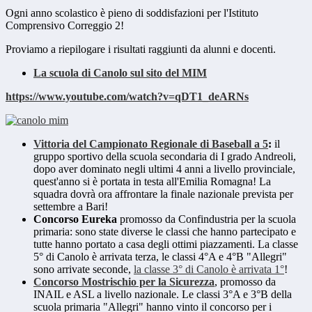
Ogni anno scolastico è pieno di soddisfazioni per l'Istituto
Comprensivo Correggio 2!
Proviamo a riepilogare i risultati raggiunti da alunni e docenti.
La scuola di Canolo sul sito del MIM
https://www.youtube.com/watch?v=qDT1_deARNs
Vittoria del Campionato Regionale di Baseball a 5
:
il
gruppo sportivo della scuola secondaria di I grado Andreoli,
dopo aver dominato negli ultimi 4 anni a livello provinciale,
quest'anno si è portata in testa all'Emilia Romagna! La
squadra dovrà ora affrontare la finale nazionale prevista per
settembre a Bari!
Concorso Eureka
promosso da Confindustria per la scuola
primaria: sono state diverse le classi che hanno partecipato e
tutte hanno portato a casa degli ottimi piazzamenti. La classe
5° di Canolo è arrivata terza, le classi 4°A e 4°B "Allegri"
sono arrivate seconde,
la classe 3° di Canolo è arrivata 1°
!
Concorso Mostrischio per la Sicurezza
, promosso da
INAIL e ASL a livello nazionale. Le classi 3°A e 3°B della
scuola primaria "Allegri" hanno vinto il concorso per i