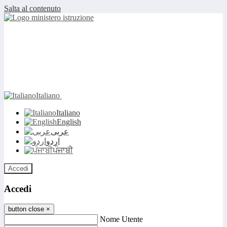
Salta al contenuto
Italiano
Italiano
English
عربى
اردو
ਪੰਜਾਬੀ
Accedi
Accedi
button close
×
Nome Utente