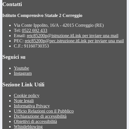
Contatti
Istituto Comprensivo Statale 2 Correggio
Via Conte Ippolito, 16/A - 42015 Correggio (RE)
Tel:
0522 692 433
Email:
reic85200p@istruzione.it
Link per inviare una mail
PEC:
reic85200p@pec.istruzione.it
Link per inviare una mail
C.F.: 91160730353
Seguici su
Youtube
Instagram
Sezione Link Utili
Cookie policy
Note legali
Informativa Privacy
Ufficio Relazioni con il Pubblico
Dichiarazione di accessibilità
Obiettivi di accessibilità
Whistleblowing