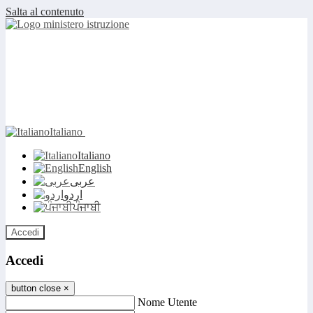
Salta al contenuto
Italiano
Italiano
English
عربى
اردو
ਪੰਜਾਬੀ
Accedi
Accedi
button close
×
Nome Utente