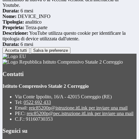
Youtube.
Durata:
6 mesi
Nome:
DEVICE_INFO
Tipologia:
analitico
Proprieta:
Terza-parte
Descrizione:
YouTube utilizza questo cookie per identificare la
tipologia di device utilizzata dall'utente.
Durata:
6 mesi
Accetta tutti
Salva le preferenze
Istituto Comprensivo Statale 2 Correggio
Contatti
Istituto Comprensivo Statale 2 Correggio
Via Conte Ippolito, 16/A - 42015 Correggio (RE)
Tel:
0522 692 433
Email:
reic85200p@istruzione.it
Link per inviare una mail
PEC:
reic85200p@pec.istruzione.it
Link per inviare una mail
C.F.: 91160730353
Seguici su