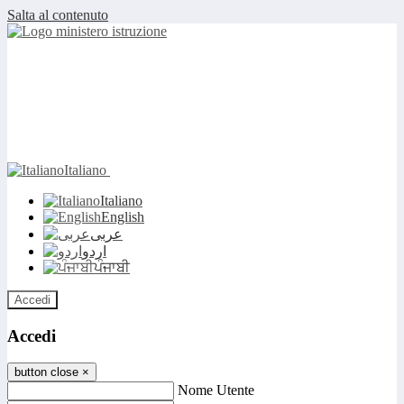
Salta al contenuto
Italiano
Italiano
English
عربى
اردو
ਪੰਜਾਬੀ
Accedi
Accedi
button close
×
Nome Utente