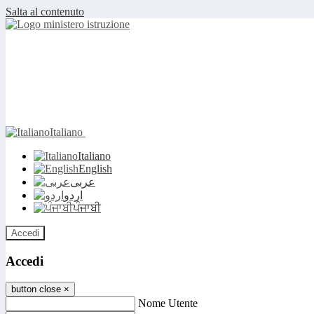
Salta al contenuto
Italiano
Italiano
English
عربى
اردو
ਪੰਜਾਬੀ
Accedi
Accedi
button close
×
Nome Utente