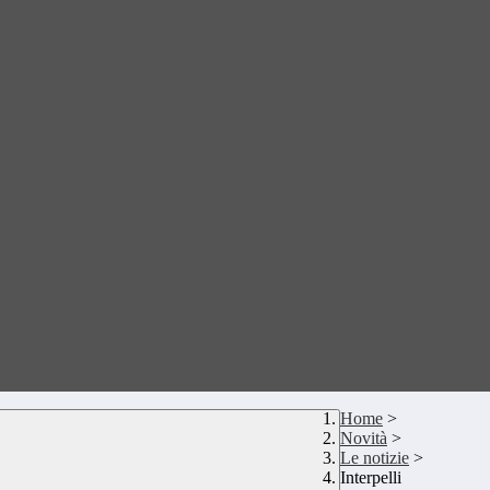
Home
>
Novità
>
Le notizie
>
Interpelli