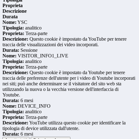
Proprieta
Descrizione
Durata
Nome:
YSC
Tipologia:
analitico
Proprieta:
Terza-parte
Descrizione:
Questo cookie è impostato da YouTube per tenere
traccia delle visualizzazioni dei video incorporati.
Durata:
Sessione
Nome:
VISITOR_INFO1_LIVE
Tipologia:
analitico
Proprieta:
Terza-parte
Descrizione:
Questo cookie è impostato da Youtube per tenere
traccia delle preferenze dell'utente per i video di Youtube incorporati
nei siti; può anche determinare se il visitatore del sito web sta
utilizzando la nuova o la vecchia versione dell'interfaccia di
Youtube.
Durata:
6 mesi
Nome:
DEVICE_INFO
Tipologia:
analitico
Proprieta:
Terza-parte
Descrizione:
YouTube utilizza questo cookie per identificare la
tipologia di device utilizzata dall'utente.
Durata:
6 mesi