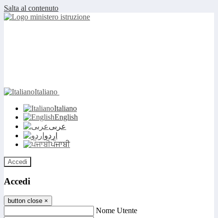
Salta al contenuto
Italiano
Italiano
English
عربى
اردو
ਪੰਜਾਬੀ
Accedi
Accedi
button close
×
Nome Utente