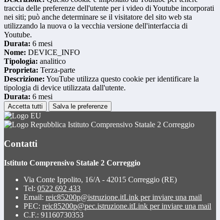
traccia delle preferenze dell'utente per i video di Youtube incorporati
nei siti; può anche determinare se il visitatore del sito web sta
utilizzando la nuova o la vecchia versione dell'interfaccia di
Youtube.
Durata:
6 mesi
Nome:
DEVICE_INFO
Tipologia:
analitico
Proprieta:
Terza-parte
Descrizione:
YouTube utilizza questo cookie per identificare la
tipologia di device utilizzata dall'utente.
Durata:
6 mesi
Accetta tutti
Salva le preferenze
Istituto Comprensivo Statale 2 Correggio
Contatti
Istituto Comprensivo Statale 2 Correggio
Via Conte Ippolito, 16/A - 42015 Correggio (RE)
Tel:
0522 692 433
Email:
reic85200p@istruzione.it
Link per inviare una mail
PEC:
reic85200p@pec.istruzione.it
Link per inviare una mail
C.F.: 91160730353