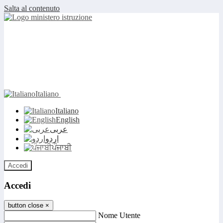
Salta al contenuto
Italiano
Italiano
English
عربى
اردو
ਪੰਜਾਬੀ
Accedi
Accedi
button close
×
Nome Utente