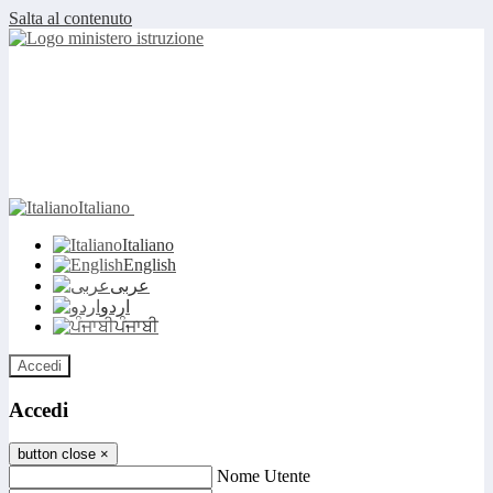
Salta al contenuto
Italiano
Italiano
English
عربى
اردو
ਪੰਜਾਬੀ
Accedi
Accedi
button close
×
Nome Utente