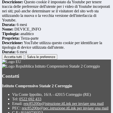
Descrizione:
Questo cookie è impostato da Youtube per tenere
traccia delle preferenze dell'utente per i video di Youtube incorporati
nei siti; può anche determinare se il visitatore del sito web sta
utilizzando la nuova o la vecchia versione dell'interfaccia di
Youtube.
Durata:
6 mesi
Nome:
DEVICE_INFO
Tipologia:
analitico
Proprieta:
Terza-parte
Descrizione:
YouTube utilizza questo cookie per identificare la
tipologia di device utilizzata dall'utente.
Durata:
6 mesi
Accetta tutti
Salva le preferenze
Istituto Comprensivo Statale 2 Correggio
Contatti
Istituto Comprensivo Statale 2 Correggio
Via Conte Ippolito, 16/A - 42015 Correggio (RE)
Tel:
0522 692 433
Email:
reic85200p@istruzione.it
Link per inviare una mail
PEC:
reic85200p@pec.istruzione.it
Link per inviare una mail
C.F.: 91160730353