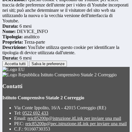
traccia delle preferenze dell'utente per i video di Youtube incorporati
nei siti; può anche determinare se il visitatore del sito web sta
utilizzando la nuova o la vecchia versione dell'interfaccia di
Youtube.
Durata:
6 mesi
Nome:
DEVICE_INFO
Tipologia:
analitico
Proprieta:
Terza-parte
Descrizione:
YouTube utilizza questo cookie per identificare la
tipologia di device utilizzata dall'utente.
Durata:
6 mesi
Accetta tutti
Salva le preferenze
Istituto Comprensivo Statale 2 Correggio
Contatti
Istituto Comprensivo Statale 2 Correggio
Via Conte Ippolito, 16/A - 42015 Correggio (RE)
Tel:
0522 692 433
Email:
reic85200p@istruzione.it
Link per inviare una mail
PEC:
reic85200p@pec.istruzione.it
Link per inviare una mail
C.F.: 91160730353