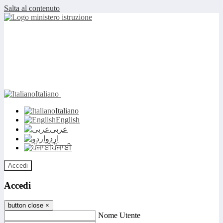
Salta al contenuto
Italiano
Italiano
English
عربى
اردو
ਪੰਜਾਬੀ
Accedi
Accedi
button close
×
Nome Utente