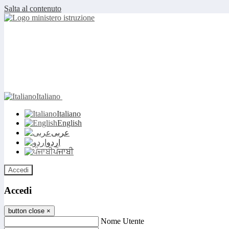
Salta al contenuto
Italiano
Italiano
English
عربى
اردو
ਪੰਜਾਬੀ
Accedi
Accedi
button close
×
Nome Utente