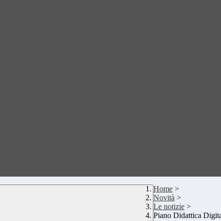
Home
>
Novità
>
Le notizie
>
Piano Didattica Digita