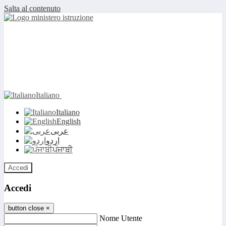
Salta al contenuto
Italiano
Italiano
English
عربى
اردو
ਪੰਜਾਬੀ
Accedi
Accedi
button close
×
Nome Utente