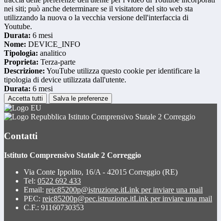
nei siti; può anche determinare se il visitatore del sito web sta
utilizzando la nuova o la vecchia versione dell'interfaccia di
Youtube.
Durata:
6 mesi
Nome:
DEVICE_INFO
Tipologia:
analitico
Proprieta:
Terza-parte
Descrizione:
YouTube utilizza questo cookie per identificare la
tipologia di device utilizzata dall'utente.
Durata:
6 mesi
Accetta tutti
Salva le preferenze
Istituto Comprensivo Statale 2 Correggio
Contatti
Istituto Comprensivo Statale 2 Correggio
Via Conte Ippolito, 16/A - 42015 Correggio (RE)
Tel:
0522 692 433
Email:
reic85200p@istruzione.it
Link per inviare una mail
PEC:
reic85200p@pec.istruzione.it
Link per inviare una mail
C.F.: 91160730353