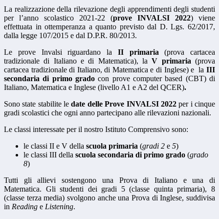
La realizzazione della rilevazione degli apprendimenti degli studenti
per l’anno scolastico 2021-22 (
prove INVALSI 2022
) viene
effettuata in ottemperanza a quanto previsto dal D. Lgs. 62/2017,
dalla legge 107/2015 e dal D.P.R. 80/2013.
Le prove Invalsi riguardano la
II primaria
(prova cartacea
tradizionale di Italiano e di Matematica), la
V primaria
(prova
cartacea tradizionale di Italiano, di Matematica e di Inglese) e la
III
secondaria di primo grado
con prove computer based (CBT) di
Italiano, Matematica e Inglese (livello A1 e A2 del QCER)
.
Sono state stabilite le
date delle Prove INVALSI 2022
per i cinque
gradi scolastici che ogni anno partecipano alle rilevazioni nazionali.
Le classi interessate per il nostro Istituto Comprensivo sono:
le classi II e V della
scuola primaria
(
gradi 2
e
5
)
le classi III della
scuola secondaria di primo grado
(
grado
8
)
Tutti gli allievi sostengono una Prova di Italiano e una di
Matematica. Gli studenti dei gradi 5 (classe quinta primaria), 8
(classe terza media) svolgono anche una Prova di Inglese, suddivisa
in
Reading
e
Listening
.