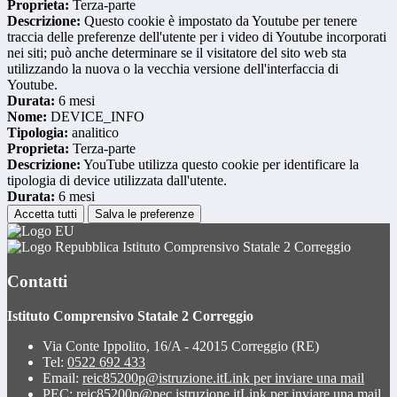
Proprieta:
Terza-parte
Descrizione:
Questo cookie è impostato da Youtube per tenere
traccia delle preferenze dell'utente per i video di Youtube incorporati
nei siti; può anche determinare se il visitatore del sito web sta
utilizzando la nuova o la vecchia versione dell'interfaccia di
Youtube.
Durata:
6 mesi
Nome:
DEVICE_INFO
Tipologia:
analitico
Proprieta:
Terza-parte
Descrizione:
YouTube utilizza questo cookie per identificare la
tipologia di device utilizzata dall'utente.
Durata:
6 mesi
Accetta tutti
Salva le preferenze
Istituto Comprensivo Statale 2 Correggio
Contatti
Istituto Comprensivo Statale 2 Correggio
Via Conte Ippolito, 16/A - 42015 Correggio (RE)
Tel:
0522 692 433
Email:
reic85200p@istruzione.it
Link per inviare una mail
PEC:
reic85200p@pec.istruzione.it
Link per inviare una mail