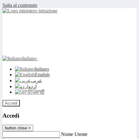
Salta al contenuto
Italiano
Italiano
English
عربى
اردو
ਪੰਜਾਬੀ
Accedi
Accedi
button close
×
Nome Utente