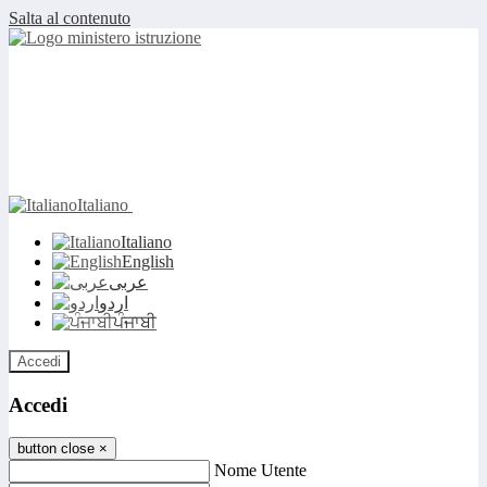
Salta al contenuto
Italiano
Italiano
English
عربى
اردو
ਪੰਜਾਬੀ
Accedi
Accedi
button close
×
Nome Utente