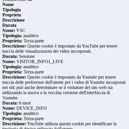
Nome
Tipologia
Proprieta
Descrizione
Durata
Nome:
YSC
Tipologia:
analitico
Proprieta:
Terza-parte
Descrizione:
Questo cookie è impostato da YouTube per tenere
traccia delle visualizzazioni dei video incorporati.
Durata:
Sessione
Nome:
VISITOR_INFO1_LIVE
Tipologia:
analitico
Proprieta:
Terza-parte
Descrizione:
Questo cookie è impostato da Youtube per tenere
traccia delle preferenze dell'utente per i video di Youtube incorporati
nei siti; può anche determinare se il visitatore del sito web sta
utilizzando la nuova o la vecchia versione dell'interfaccia di
Youtube.
Durata:
6 mesi
Nome:
DEVICE_INFO
Tipologia:
analitico
Proprieta:
Terza-parte
Descrizione:
YouTube utilizza questo cookie per identificare la
tipologia di device utilizzata dall'utente.