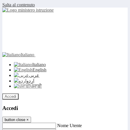
Salta al contenuto
Italiano
Italiano
English
عربى
اردو
ਪੰਜਾਬੀ
Accedi
Accedi
button close
×
Nome Utente