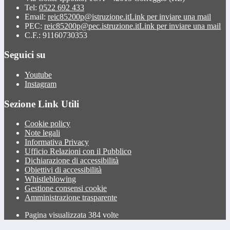
Tel:
0522 692 433
Email:
reic85200p@istruzione.it
Link per inviare una mail
PEC:
reic85200p@pec.istruzione.it
Link per inviare una mail
C.F.: 91160730353
Seguici su
Youtube
Instagram
Sezione Link Utili
Cookie policy
Note legali
Informativa Privacy
Ufficio Relazioni con il Pubblico
Dichiarazione di accessibilità
Obiettivi di accessibilità
Whistleblowing
Gestione consensi cookie
Amministrazione trasparente
Pagina visualizzata
384
volte