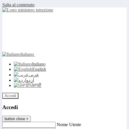
Salta al contenuto
Italiano
Italiano
English
عربى
اردو
ਪੰਜਾਬੀ
Accedi
Accedi
button close
×
Nome Utente