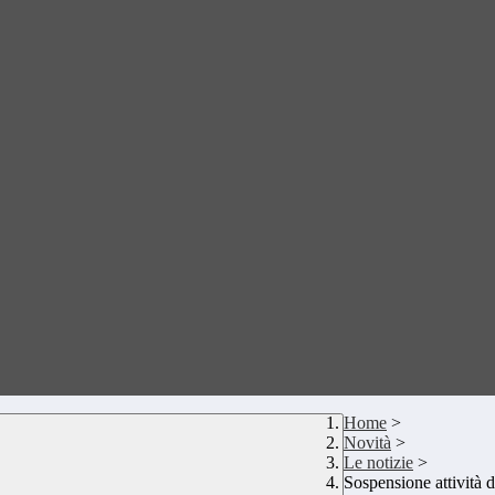
Home
>
Novità
>
Le notizie
>
Sospensione attività 