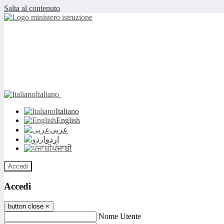
Salta al contenuto
Italiano
Italiano
English
عربى
اردو
ਪੰਜਾਬੀ
Accedi
Accedi
button close
×
Nome Utente