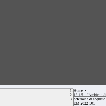
Home
>
13.1.5 – “Ambienti did
determina di acquis
EM-2022-101