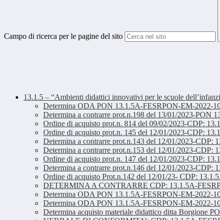
Campo di ricerca per le pagine del sito
13.1.5 – “Ambienti didattici innovativi per le scuole dell’infanz
Determina ODA PON 13.1.5A-FESRPON-EM-2022-101 
Determina a contrarre prot.n.198 del 13/01/2023-P
Ordine di acquisto prot.n. 814 del 09/02/2023-
Ordine di acquisto prot.n. 145 del 12/01/2023-C
Determina a contrarre prot.n.143 del 12/01/2023
Determina a contrarre prot.n.153 del 12/01/20
Ordine di acquisto prot.n. 147 del 12/01/2023-C
Determina a contrarre prot.n.146 del 12/01/2023
Ordine di acquisto Prot.n.142 del 12/01/23- CDP:
DETERMINA A CONTRARRE CDP: 13.1.5A-FESRPON
Determina ODA PON 13.1.5A-FESRPON-EM-2022-101g
Determina ODA PON 13.1.5A-FESRPON-EM-2022-101-
Determina acquisto materiale didattico ditta Borgione 