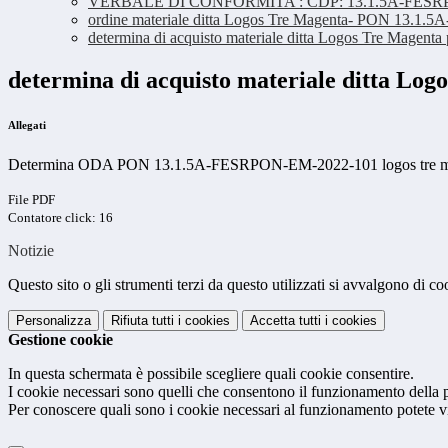
VERBALE DI CONFORMITA’: CDP: 13.1.5A-FESRPON
ordine materiale ditta Logos Tre Magenta- PON 13.
determina di acquisto materiale ditta Logos Tre Ma
determina di acquisto materiale ditta 
Allegati
Determina ODA PON 13.1.5A-FESRPON-EM-2022-101 logos tre m
File PDF
Contatore click: 16
Notizie
Questo sito o gli strumenti terzi da questo utilizzati si avvalgono di coo
Personalizza
Rifiuta tutti
i cookies
Accetta tutti
i cookies
Gestione cookie
In questa schermata è possibile scegliere quali cookie consentire.
I cookie necessari sono quelli che consentono il funzionamento della pi
Per conoscere quali sono i cookie necessari al funzionamento potete v