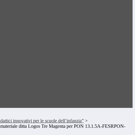
attici innovativi per le scuole dell’infanzia”
>
to materiale ditta Logos Tre Magenta per PON 13.1.5A-FESRPON-