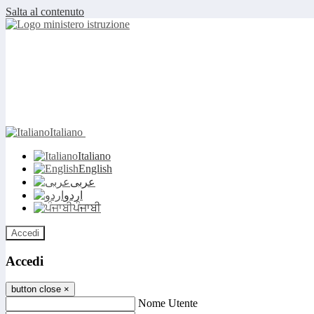
Salta al contenuto
Italiano
Italiano
English
عربى
اردو
ਪੰਜਾਬੀ
Accedi
Accedi
button close
×
Nome Utente