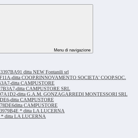
Menu di navigazione
397BA91 ditta NEW Fontanili srl
Z8E39DF11A-ditta COOP.RINNOVAMENTO SOCIETA' COOP.SOC.
397B3A7-ditta CAMPUSTORE
65397B3A7-ditta CAMPUSTORE SRL
- ZE0397A1D2-ditta G.A.M. GONZAGARREDI MONTESSORI SRL
978DE6-ditta CAMPUSTORE
ZAB978DE6ditta CAMPUSTORE
ZB23979B4E * ditta LA LUCERNA
* ditta LA LUCERNA