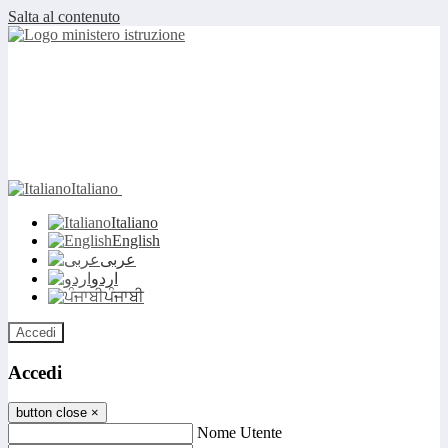
Salta al contenuto
Italiano
Italiano
English
عربى
اردو
ਪੰਜਾਬੀ
Accedi
Accedi
button close
×
Nome Utente