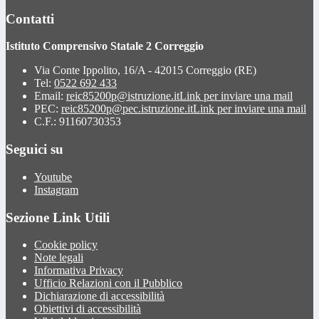
Contatti
Istituto Comprensivo Statale 2 Correggio
Via Conte Ippolito, 16/A - 42015 Correggio (RE)
Tel:
0522 692 433
Email:
reic85200p@istruzione.it
Link per inviare una mail
PEC:
reic85200p@pec.istruzione.it
Link per inviare una mail
C.F.: 91160730353
Seguici su
Youtube
Instagram
Sezione Link Utili
Cookie policy
Note legali
Informativa Privacy
Ufficio Relazioni con il Pubblico
Dichiarazione di accessibilità
Obiettivi di accessibilità