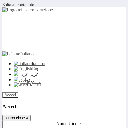
Salta al contenuto
Italiano
Italiano
English
عربى
اردو
ਪੰਜਾਬੀ
Accedi
Accedi
button close
×
Nome Utente